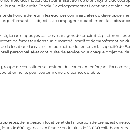
’ensemble des métiers de l’administration de biens (syndic de copropri
 la nouvelle entité Foncia Développement et Locations est ainsi rat
lonté de Foncia de réunir les équipes commerciales du développement 
 plus performante. L’objectif : accompagner durablement la croissance 
x régionaux, appuyés par des managers de proximité, piloteront les é
texte de fortes tensions sur le marché locatif et de transformation d
t de la location dans l’ancien permettra de renforcer la capacité de
conseil personnalisé et continuité de service pour chaque projet de vi
 groupe de consolider sa position de leader en renforçant l'accompa
 opérationnelle, pour soutenir une croissance durable.
ropriétés, de la gestion locative et de la location de biens, est une s
, forte de 600 agences en France et de plus de 10 000 collaborateurs 