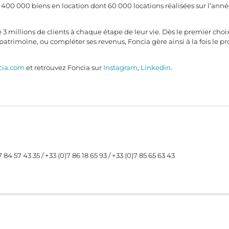
00 000 biens en location dont 60 000 locations réalisées sur l’année
.
millions de clients à chaque étape de leur vie. Dès le premier choi
patrimoine, ou compléter ses revenus, Foncia gère ainsi à la fois le p
cia.com
et retrouvez Foncia sur
Instagram
,
Linkedin
.
7 84 57 43 35 / +33 (0)7 86 18 65 93 / +33 (0)7 85 65 63 43