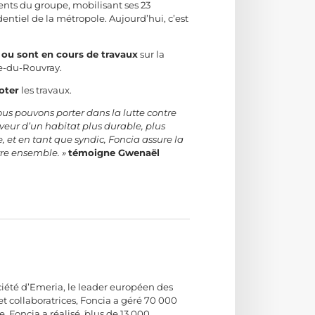
nts du groupe, mobilisant ses 23
entiel de la métropole. Aujourd’hui, c’est
 ou sont en cours de travaux
sur la
e-du-Rouvray.
oter
les travaux.
nous pouvons porter dans la lutte contre
veur d’un habitat plus durable, plus
 et en tant que syndic, Foncia assure la
vre ensemble. »
témoigne Gwenaël
société d’Emeria, le leader européen des
et collaboratrices, Foncia a géré 70 000
Foncia a réalisé ́ plus de 13 000