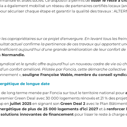
ndie et aides socles. Ce dispositif a permis de
lisser le reste à 
ncia a également mobilisé un réseau de partenaires certifiés locaux (
ur sécuriser chaque étape et garantir la qualité des travaux : ALTERN
s copropriétaires sur ce projet d'envergure. En levant tous les frein
ultat actuel confirme la pertinence de ces travaux qui apportent une 
néficient aujourd'hui d'une grande amélioration de leur confort de v
ia Normandie.
l syndical et le syndic offre aujourd’hui un nouveau cadre de vie où 
d’un confort amélioré. Pilotée par Foncia, cette démarche collectiv
ronnement »
,
souligne Françoise Wable, membre du conseil syndica
nergétique de longue date
ie de long terme menée par Foncia sur tout le territoire national pour
 premier Green Deal avec 30 000 logements rénovés et 21 % des proj
cap en
juillet 2025
en signant son
Green Deal 2
avec le Plan Bâtimen
nergétique de plus de 25 000 logements d’ici 2027
et à
renforcer
s
solutions innovantes de financement
pour lisser le reste à charge 