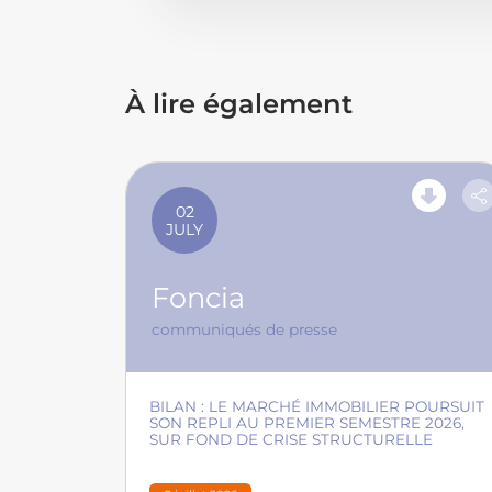
À lire également
02
JULY
Foncia
communiqués de presse
BILAN : LE MARCHÉ IMMOBILIER POURSUIT
SON REPLI AU PREMIER SEMESTRE 2026,
SUR FOND DE CRISE STRUCTURELLE