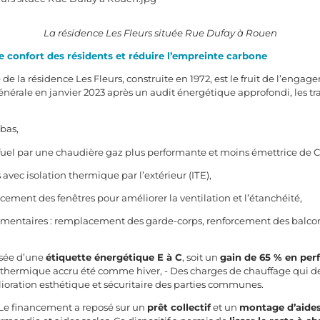
La résidence Les Fleurs située Rue Dufay à Rouen
e confort des résidents et réduire l’empreinte carbone
 de la résidence Les Fleurs, construite en 1972, est le fruit de l’eng
énérale en janvier 2023 après un audit énergétique approfondi, les tr
 bas,
uel par une chaudière gaz plus performante et moins émettrice de C
vec isolation thermique par l’extérieur (ITE),
ement des fenêtres pour améliorer la ventilation et l’étanchéité,
mentaires : remplacement des garde-corps, renforcement des balcons
assée d’une
étiquette énergétique E à C
, soit un
gain de 65 % en pe
ort thermique accru été comme hiver, - Des charges de chauffage qui de
ioration esthétique et sécuritaire des parties communes.
. Le financement a reposé sur un
prêt collectif
et un
montage d’aides