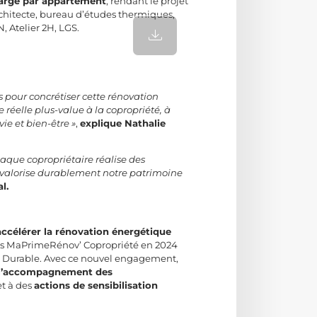
charge par appartement
, rendant le projet
architecte, bureau d’études thermiques,
, Atelier 2H, LGS.
s pour concrétiser cette rénovation
réelle plus-value à la copropriété, à
ie et bien-être »
,
explique Nathalie
chaque copropriétaire réalise des
e valorise durablement notre patrimoine
l.
accélérer la rénovation énergétique
ets MaPrimeRénov’ Copropriété en 2024
t Durable. Avec ce nouvel engagement,
 l’accompagnement des
et à des
actions de sensibilisation