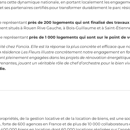
ans cette dynamique nationale, en portant localement les engageme
t ses partenaires certifiés pour transformer durablement le parc résid
ue représentant
près de 200 logements qui ont finalisé des travaux
ent situés à Rouen Rive Gauche, à Bois-Guillaume et à Saint-Étienn
ue représentant
près de 1 000 logements qui sont sur le point de v
té chez Foncia. Elle est la réponse la plus concrète et efficace que 
La résidence Les Fleurs illustre concrètement notre engagement en fa
sont pleinement engagées dans les projets de rénovation énergétique,
enantes, jouant un véritable rôle de chef d’orchestre pour le bien vi
ie.
propriétés, de la gestion locative et de la location de biens, est une 
4, forte de 600 agences en France et de plus de 10 000 collaborateurs 
00 000 biens en location dont 60 000 locations réalisées sur l’année. 